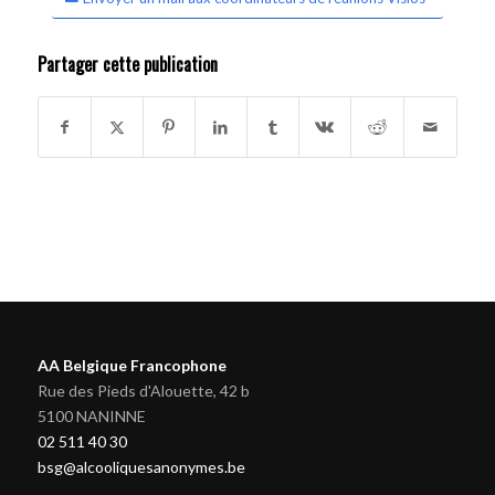
Partager cette publication
AA Belgique Francophone
Rue des Pieds d'Alouette, 42 b
5100 NANINNE
02 511 40 30
bsg@alcooliquesanonymes.be