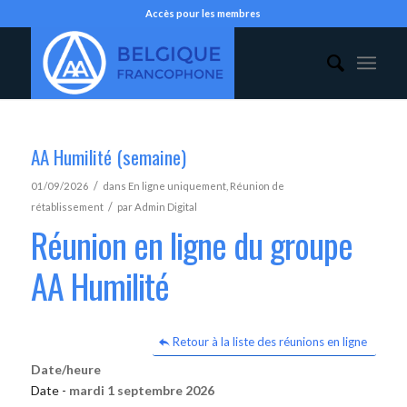
Accès pour les membres
AA Humilité (semaine)
/
01/09/2026
dans
En ligne uniquement
,
Réunion de
/
rétablissement
par
Admin Digital
Réunion en ligne du groupe
AA Humilité
Retour à la liste des réunions en ligne
Date/heure
Date -
mardi 1 septembre 2026