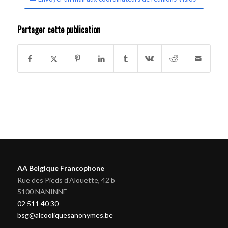
Partager cette publication
AA Belgique Francophone
Rue des Pieds d'Alouette, 42 b
5100 NANINNE
02 511 40 30
bsg@alcooliquesanonymes.be