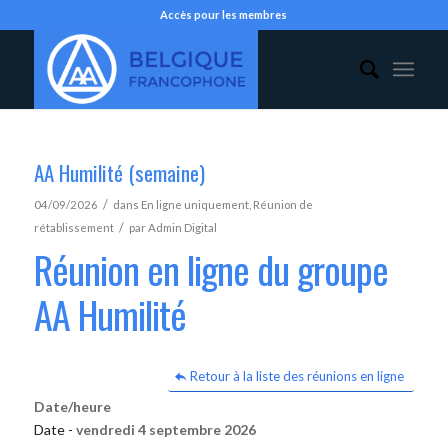
Accès pour les membres
AA Humilité (semaine)
/
04/09/2026
dans
En ligne uniquement
,
Réunion de
/
rétablissement
par
Admin Digital
Réunion en ligne du groupe
AA Humilité
Retour à la liste des réunions en ligne
Date/heure
Date -
vendredi 4 septembre 2026