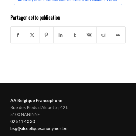
Partager cette publication
AA Belgique Francophone
Rue des Pieds d'Alouette, 42 b
5100 NANINNE
02 511 40 30
bsg@alcooliquesanonymes.be