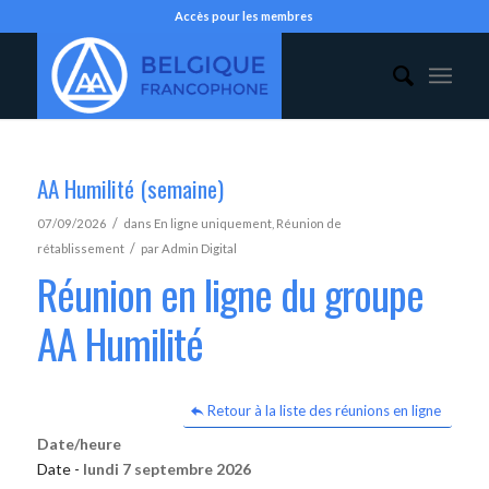
Accès pour les membres
AA Humilité (semaine)
/
07/09/2026
dans
En ligne uniquement
,
Réunion de
/
rétablissement
par
Admin Digital
Réunion en ligne du groupe
AA Humilité
Retour à la liste des réunions en ligne
Date/heure
Date -
lundi 7 septembre 2026