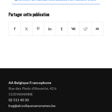
Partager cette publication
AA Belgique Francophone
Rue des Pieds d'Alouette, 42 b
5100 NANINNE
02 511 40 30
bsg@alcooliquesanonymes.be