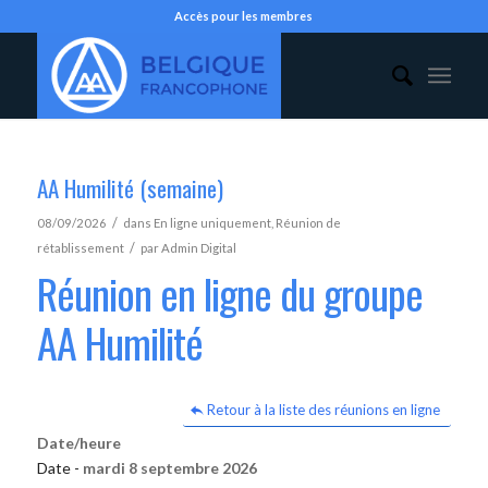
Accès pour les membres
AA Humilité (semaine)
/
08/09/2026
dans
En ligne uniquement
,
Réunion de
/
rétablissement
par
Admin Digital
Réunion en ligne du groupe
AA Humilité
Retour à la liste des réunions en ligne
Date/heure
Date -
mardi 8 septembre 2026