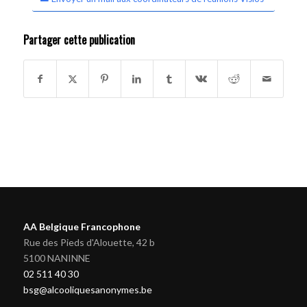
Partager cette publication
AA Belgique Francophone
Rue des Pieds d'Alouette, 42 b
5100 NANINNE
02 511 40 30
bsg@alcooliquesanonymes.be