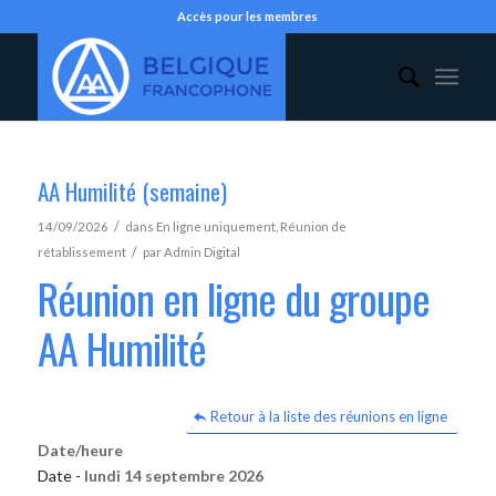
Accès pour les membres
AA Humilité (semaine)
/
14/09/2026
dans
En ligne uniquement
,
Réunion de
/
rétablissement
par
Admin Digital
Réunion en ligne du groupe
AA Humilité
Retour à la liste des réunions en ligne
Date/heure
Date -
lundi 14 septembre 2026