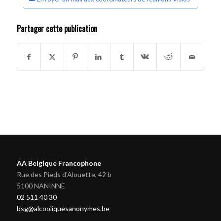
Partager cette publication
AA Belgique Francophone
Rue des Pieds d'Alouette, 42 b
5100 NANINNE
02 511 40 30
bsg@alcooliquesanonymes.be