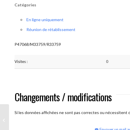
Catégories
En ligne uniquement
Réunion de rétablissement
P47068/M33759/R33759
Visites :
0
Changements / modifications
Si les données affichées ne sont pas correctes ou nécessitent d'
AA Humilité (semaine)
Envoyer un mail a