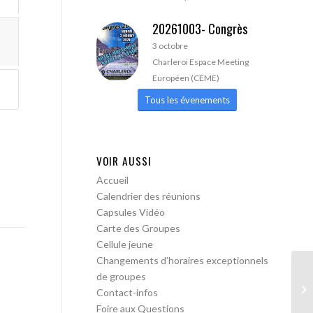
20261003- Congrès
3 octobre
Charleroi Espace Meeting
Européen (CEME)
Tous les évenements
VOIR AUSSI
Accueil
Calendrier des réunions
Capsules Vidéo
Carte des Groupes
Cellule jeune
Changements d’horaires exceptionnels
de groupes
AA
Contact-infos
Foire aux Questions