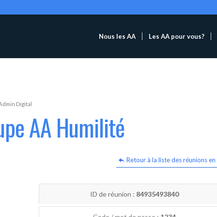
Nous les AA
Les AA pour vous?
Admin Digital
upe AA Humilité
Retour à la liste des réunions en 
ID de réunion :
84935493840
Code / mot de passe :
1234