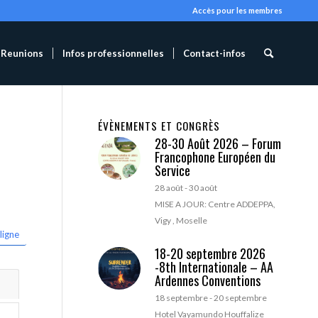
Accès pour les membres
Reunions
Infos professionnelles
Contact-infos
ÉVÈNEMENTS ET CONGRÈS
28-30 Août 2026 – Forum
Francophone Européen du
Service
28 août
-
30 août
MISE A JOUR: Centre ADDEPPA,
Vigy , Moselle
ligne
18-20 septembre 2026
-8th Internationale – AA
Ardennes Conventions
18 septembre
-
20 septembre
Hotel Vayamundo Houffalize