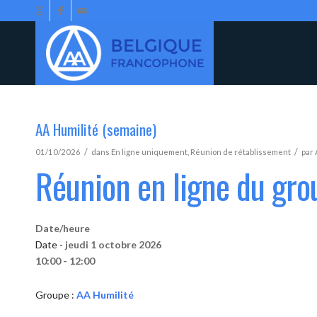
AA Humilité (semaine)
/
/
01/10/2026
dans
En ligne uniquement
,
Réunion de rétablissement
par
Réunion en ligne du gro
Date/heure
Date -
jeudi 1 octobre 2026
10:00 - 12:00
Groupe :
AA Humilité