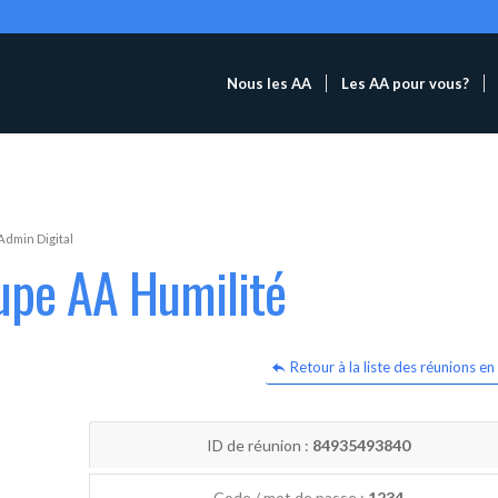
Nous les AA
Les AA pour vous?
Admin Digital
upe AA Humilité
Retour à la liste des réunions en 
ID de réunion :
84935493840
Code / mot de passe :
1234