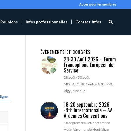
Accès pour les membres
Reunions
Infos professionnelles
Contact-infos
ÉVÈNEMENTS ET CONGRÈS
28-30 Août 2026 – Forum
Francophone Européen du
Service
28 août
-
30 août
MISE A JOUR: Centre ADDEPPA,
Vigy , Moselle
ligne
18-20 septembre 2026
-8th Internationale – AA
Ardennes Conventions
18 septembre
-
20 septembre
Hotel Vayamundo Houffalize