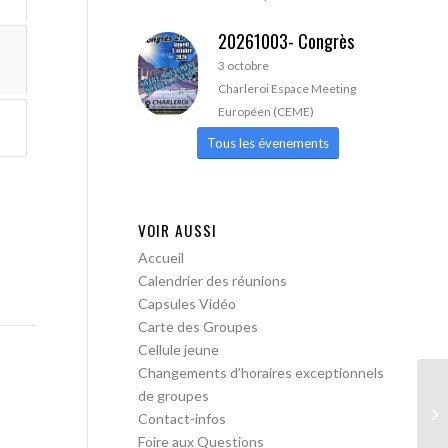
20261003- Congrès
3 octobre
Charleroi Espace Meeting
Européen (CEME)
Tous les évenements
VOIR AUSSI
Accueil
Calendrier des réunions
Capsules Vidéo
Carte des Groupes
Cellule jeune
Changements d’horaires exceptionnels
de groupes
AA
Contact-infos
Foire aux Questions