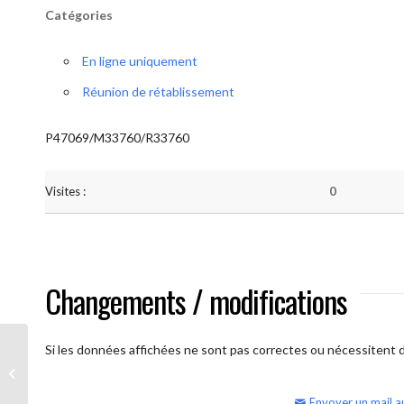
Catégories
En ligne uniquement
Réunion de rétablissement
P47069/M33760/R33760
Visites :
0
Changements / modifications
Si les données affichées ne sont pas correctes ou nécessitent d'
AA Humilité (semaine)
Envoyer un mail a