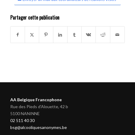
Partager cette publication
AA Belgique Francophone
Rue des Pieds d'Alouette, 42 b
5100 NANINNE
02 511 40 30
bsg@alcooliquesanonymes.be