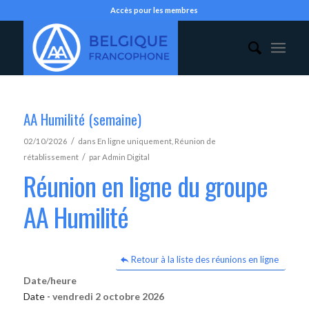
Accès pour les membres
AA Humilité (semaine)
/
02/10/2026
dans
En ligne uniquement
,
Réunion de
/
rétablissement
par
Admin Digital
Réunion en ligne du groupe
AA Humilité
Retour à la liste des réunions en ligne
Date/heure
Date -
vendredi 2 octobre 2026