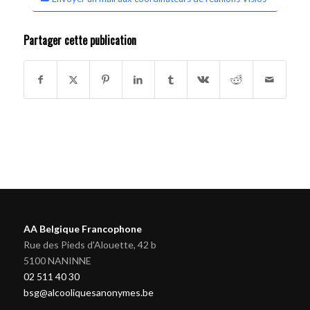
Partager cette publication
AA Belgique Francophone
Rue des Pieds d'Alouette, 42 b
5100 NANINNE
02 511 40 30
bsg@alcooliquesanonymes.be