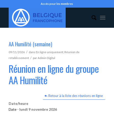
Accès pour les membres
AA Humilité (semaine)
/
09/11/2026
dans
En ligne uniquement
,
Réunion de
/
rétablissement
par
Admin Digital
Réunion en ligne du groupe
AA Humilité
Retour à la liste des réunions en ligne
Date/heure
Date -
lundi 9 novembre 2026