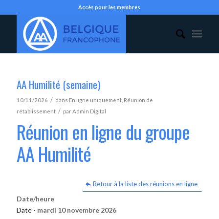
Accès pour les membres
AA Humilité (semaine)
/
10/11/2026
dans
En ligne uniquement
,
Réunion de
/
rétablissement
par
Admin Digital
Réunion en ligne du groupe
AA Humilité
Retour à la liste des réunions en ligne
Date/heure
Date -
mardi 10 novembre 2026