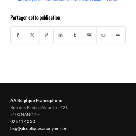
Partager cette publication
AA Belgique Francophone
Rue des Pieds d'Alouette, 42 b
5100 NANINNE
02 511 40 30
bsg@alcooliquesanonymes.be