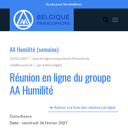
Accès pour les membres
AA Humilité (semaine)
/
26/02/2027
dans
En ligne uniquement
,
Réunion de
/
rétablissement
par
Admin Digital
Réunion en ligne du groupe
AA Humilité
Retour à la liste des réunions en ligne
Date/heure
Date -
vendredi 26 février 2027