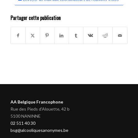
Partager cette publication
AA Belgique Francophone
Rue des Pieds d'Alouette, 42 b
5100 NANINNE
02 511 40 30
bsg@alcooliquesanonymes.be