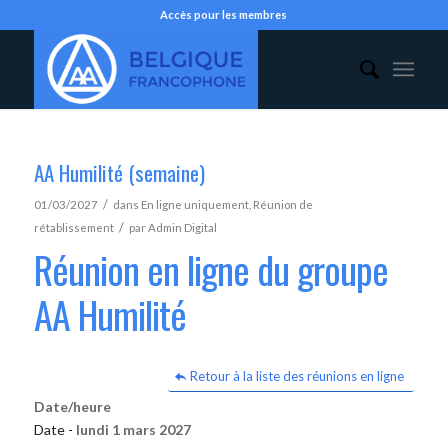
Accès pour les membres
AA Humilité (semaine)
/
01/03/2027
dans
En ligne uniquement
,
Réunion de
/
rétablissement
par
Admin Digital
Réunion en ligne du groupe
AA Humilité
Retour à la liste des réunions en ligne
Date/heure
Date -
lundi 1 mars 2027