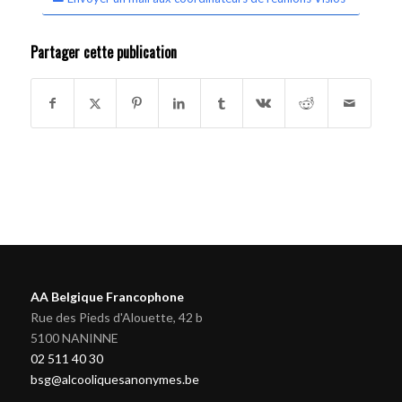
Partager cette publication
AA Belgique Francophone
Rue des Pieds d'Alouette, 42 b
5100 NANINNE
02 511 40 30
bsg@alcooliquesanonymes.be