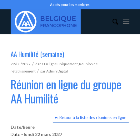
Accès pour les membres
AA Humilité (semaine)
/
22/03/2027
dans
En ligne uniquement
,
Réunion de
/
rétablissement
par
Admin Digital
Réunion en ligne du groupe
AA Humilité
Retour à la liste des réunions en ligne
Date/heure
Date -
lundi 22 mars 2027