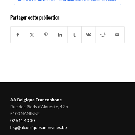
Partager cette publication
AA Belgique Francophone
Rue des Pieds d'Alouette, 42 b
5100 NANINNE
02 511 40 30
bsg@alcooliquesanonymes.be