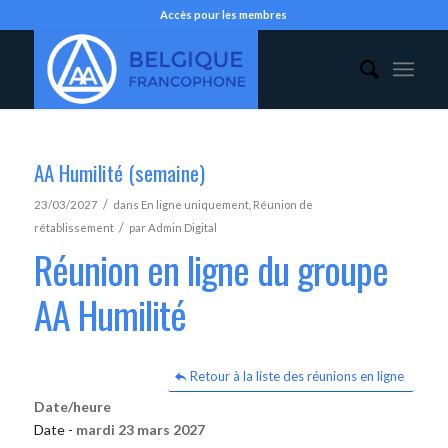
Accès pour les membres
AA Humilité (semaine)
/
23/03/2027
dans
En ligne uniquement
,
Réunion de
/
rétablissement
par
Admin Digital
Réunion en ligne du groupe
AA Humilité
Retour à la liste des réunions en ligne
Date/heure
Date -
mardi 23 mars 2027