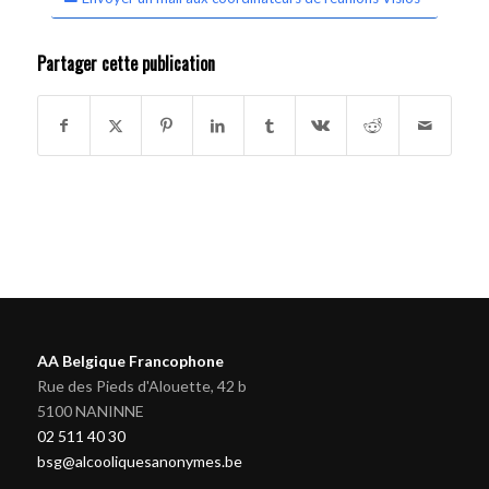
Partager cette publication
AA Belgique Francophone
Rue des Pieds d'Alouette, 42 b
5100 NANINNE
02 511 40 30
bsg@alcooliquesanonymes.be