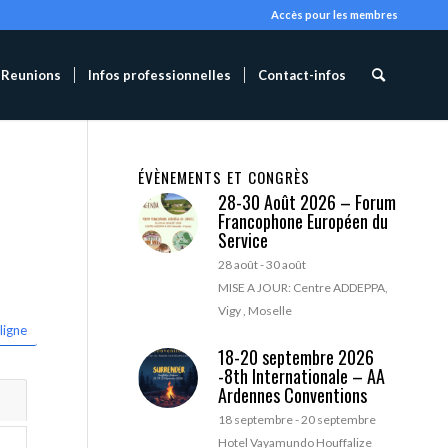
Accès pour les membres
Reunions
Infos professionnelles
Contact-infos
ÉVÈNEMENTS ET CONGRÈS
28-30 Août 2026 – Forum
Francophone Européen du
Service
28 août
-
30 août
MISE A JOUR: Centre ADDEPPA,
Vigy , Moselle
ligne
18-20 septembre 2026
-8th Internationale – AA
Ardennes Conventions
18 septembre
-
20 septembre
Hotel Vayamundo Houffalize