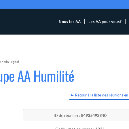
Nous les AA
Les AA pour vous?
Admin Digital
upe AA Humilité
Retour à la liste des réunions en 
ID de réunion :
84935493840
Code / mot de passe :
1234