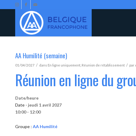
AA Humilité (semaine)
/
/
01/04/2027
dans
En ligne uniquement
,
Réunion de rétablissement
par
Réunion en ligne du gro
Date/heure
Date -
jeudi 1 avril 2027
10:00 - 12:00
Groupe :
AA Humilité