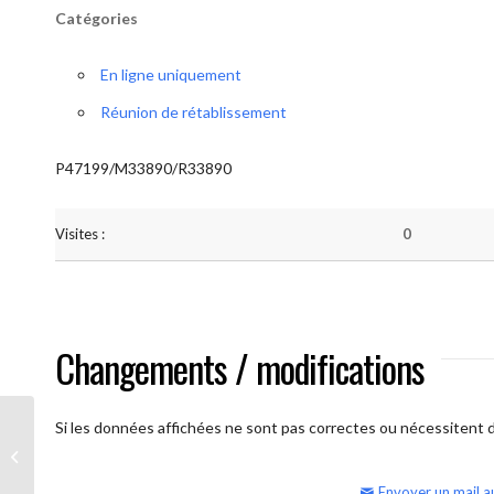
Catégories
En ligne uniquement
Réunion de rétablissement
P47199/M33890/R33890
Visites :
0
Changements / modifications
Si les données affichées ne sont pas correctes ou nécessitent d'
AA Humilité (semaine)
Envoyer un mail a