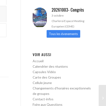
20261003- Congrès
3 octobre
Charleroi Espace Meeting
Européen (CEME)
Tous les évenements
VOIR AUSSI
Accueil
Calendrier des réunions
Capsules Vidéo
Carte des Groupes
Cellule jeune
Changements d’horaires exceptionnels
de groupes
AA
Contact-infos
Foire aux Questions