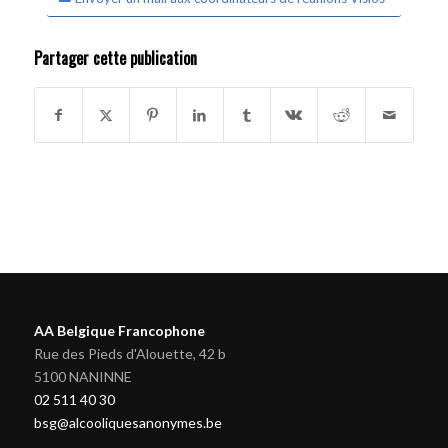
Partager cette publication
AA Belgique Francophone
Rue des Pieds d'Alouette, 42 b
5100 NANINNE
02 511 40 30
bsg@alcooliquesanonymes.be