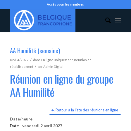
Accès pour les membres
AA Humilité (semaine)
/
02/04/2027
dans
En ligne uniquement
,
Réunion de
/
rétablissement
par
Admin Digital
Réunion en ligne du groupe
AA Humilité
Retour à la liste des réunions en ligne
Date/heure
Date -
vendredi 2 avril 2027