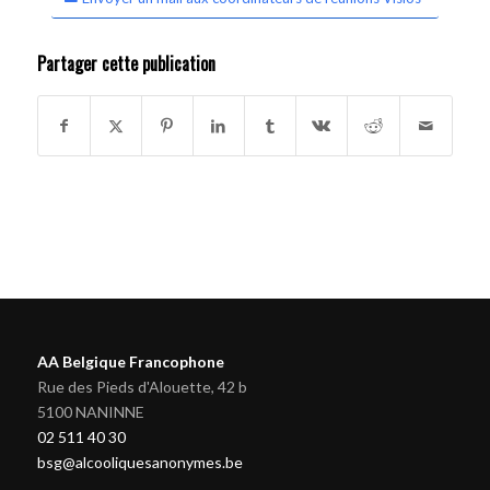
Partager cette publication
AA Belgique Francophone
Rue des Pieds d'Alouette, 42 b
5100 NANINNE
02 511 40 30
bsg@alcooliquesanonymes.be