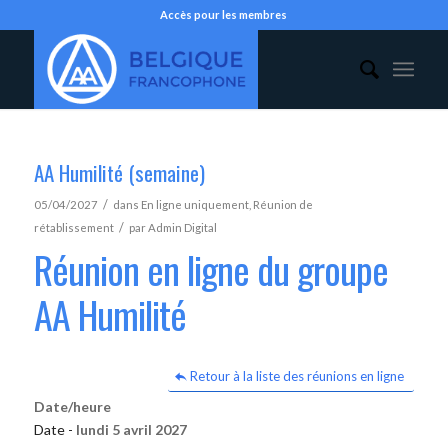
Accès pour les membres
AA Humilité (semaine)
/
05/04/2027
dans
En ligne uniquement
,
Réunion de
/
rétablissement
par
Admin Digital
Réunion en ligne du groupe
AA Humilité
Retour à la liste des réunions en ligne
Date/heure
Date -
lundi 5 avril 2027