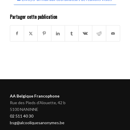
Partager cette publication
AA Belgique Francophone
Rue des Pieds d'Alouette, 42 b
5100 NANINNE
02 511 40 30
bsg@alcooliquesanonymes.be