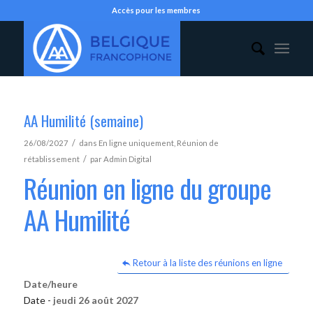
Accès pour les membres
AA Humilité (semaine)
/
26/08/2027
dans
En ligne uniquement
,
Réunion de
/
rétablissement
par
Admin Digital
Réunion en ligne du groupe
AA Humilité
Retour à la liste des réunions en ligne
Date/heure
Date -
jeudi 26 août 2027