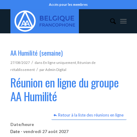
Accès pour les membres
AA Humilité (semaine)
/
27/08/2027
dans
En ligne uniquement
,
Réunion de
/
rétablissement
par
Admin Digital
Réunion en ligne du groupe
AA Humilité
Retour à la liste des réunions en ligne
Date/heure
Date -
vendredi 27 août 2027