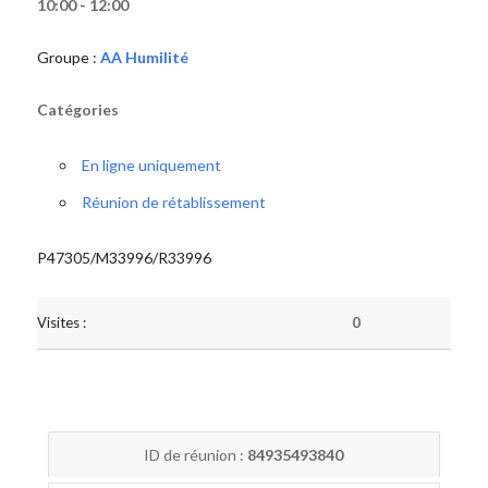
10:00 - 12:00
Groupe :
AA Humilité
Catégories
En ligne uniquement
Réunion de rétablissement
P47305/M33996/R33996
Visites :
0
ID de réunion :
84935493840