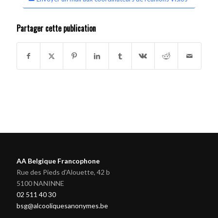
Partager cette publication
AA Belgique Francophone
Rue des Pieds d'Alouette, 42 b
5100 NANINNE
02 511 40 30
bsg@alcooliquesanonymes.be