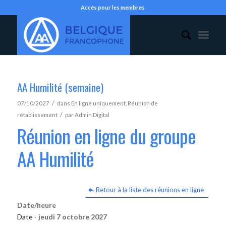
Accès pour les membres
AA Humilité (semaine)
/
07/10/2027
dans
En ligne uniquement
,
Réunion de
/
rétablissement
par
Admin Digital
Réunion en ligne du groupe
AA Humilité
Retour à la liste des réunions en ligne
Date/heure
Date -
jeudi 7 octobre 2027