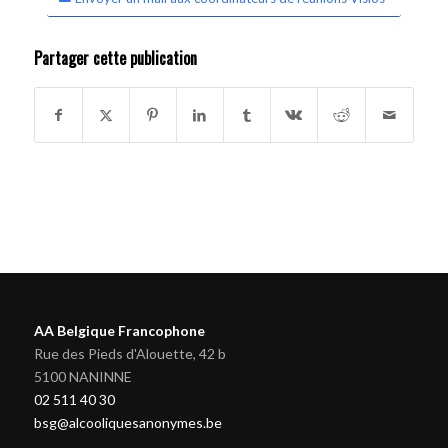
Partager cette publication
AA Belgique Francophone
Rue des Pieds d'Alouette, 42 b
5100 NANINNE
02 511 40 30
bsg@alcooliquesanonymes.be