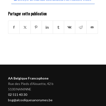
Partager cette publication
AA Belgique Francophone
Rue des Pieds d'Alouette, 42 b
5100 NANINNE
02 511 40 30
bsg@alcooliquesanonymes.be