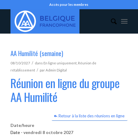
Accès pour les membres
AA Humilité (semaine)
/
08/10/2027
dans
En ligne uniquement
,
Réunion de
/
rétablissement
par
Admin Digital
Réunion en ligne du groupe
AA Humilité
Retour à la liste des réunions en ligne
Date/heure
Date -
vendredi 8 octobre 2027