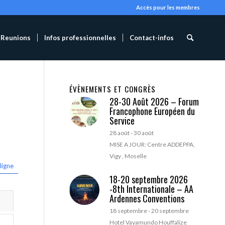
Accès pour les membres
Reunions
Infos professionnelles
Contact-infos
ÉVÈNEMENTS ET CONGRÈS
28-30 Août 2026 – Forum
Francophone Européen du
Service
28 août
-
30 août
MISE A JOUR: Centre ADDEPPA,
Vigy , Moselle
ligne
18-20 septembre 2026
-8th Internationale – AA
Ardennes Conventions
18 septembre
-
20 septembre
Hotel Vayamundo Houffalize