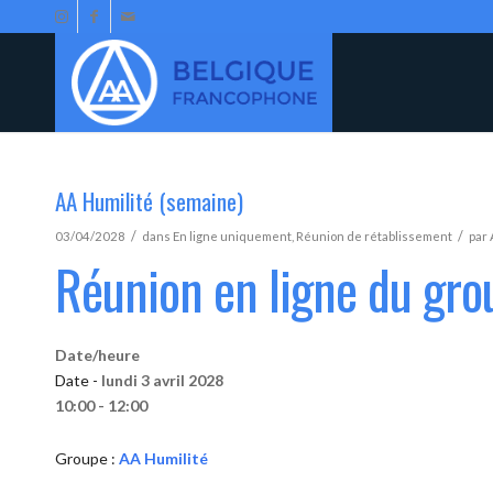
AA Humilité (semaine)
/
/
03/04/2028
dans
En ligne uniquement
,
Réunion de rétablissement
par
Réunion en ligne du gro
Date/heure
Date -
lundi 3 avril 2028
10:00 - 12:00
Groupe :
AA Humilité