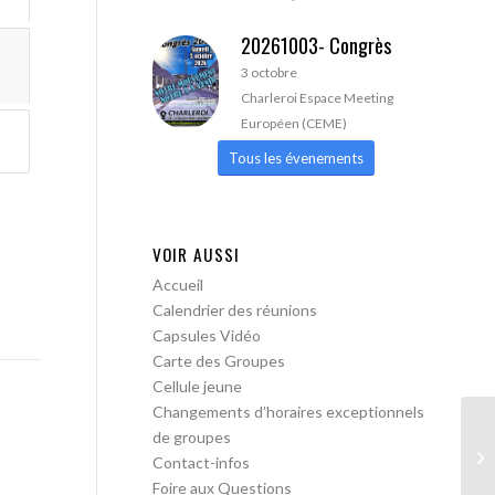
20261003- Congrès
3 octobre
Charleroi Espace Meeting
Européen (CEME)
Tous les évenements
VOIR AUSSI
Accueil
Calendrier des réunions
Capsules Vidéo
Carte des Groupes
Cellule jeune
Changements d’horaires exceptionnels
de groupes
AA
Contact-infos
Foire aux Questions