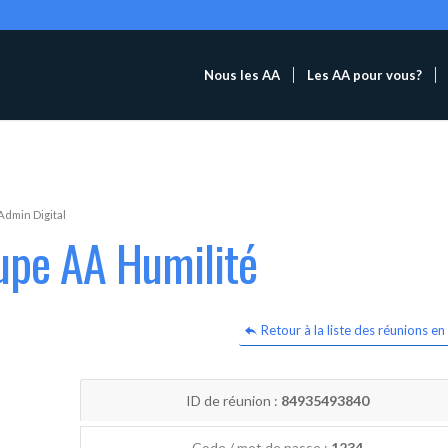
Nous les AA
Les AA pour vous?
Admin Digital
upe AA Humilité
Retour à la liste des réunions en 
ID de réunion :
84935493840
Code / mot de passe :
1234