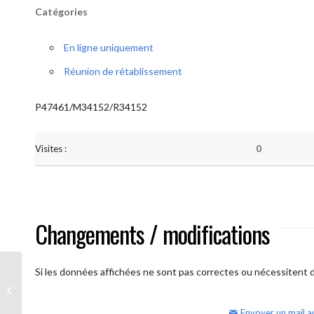
Catégories
En ligne uniquement
Réunion de rétablissement
P47461/M34152/R34152
Visites :
0
Changements / modifications
Si les données affichées ne sont pas correctes ou nécessitent d'
AA Humilité (semaine)
Envoyer un mail a