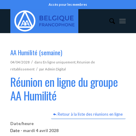
Accès pour les membres
AA Humilité (semaine)
/
04/04/2028
dans
En ligne uniquement
,
Réunion de
/
rétablissement
par
Admin Digital
Réunion en ligne du groupe
AA Humilité
Retour à la liste des réunions en ligne
Date/heure
Date -
mardi 4 avril 2028