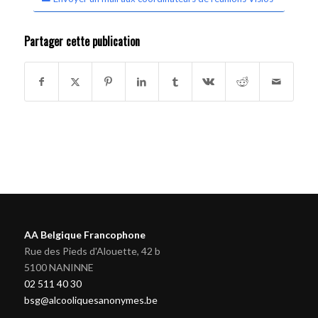
Partager cette publication
AA Belgique Francophone
Rue des Pieds d'Alouette, 42 b
5100 NANINNE
02 511 40 30
bsg@alcooliquesanonymes.be