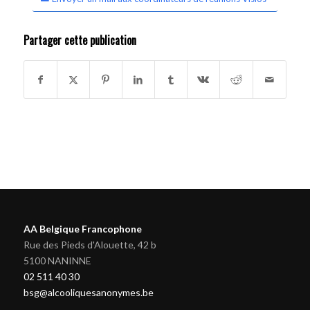
Partager cette publication
AA Belgique Francophone
Rue des Pieds d'Alouette, 42 b
5100 NANINNE
02 511 40 30
bsg@alcooliquesanonymes.be