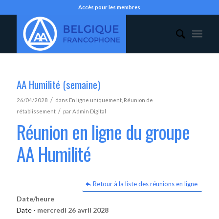
Accès pour les membres
AA Humilité (semaine)
/
26/04/2028
dans
En ligne uniquement
,
Réunion de
/
rétablissement
par
Admin Digital
Réunion en ligne du groupe
AA Humilité
Retour à la liste des réunions en ligne
Date/heure
Date -
mercredi 26 avril 2028