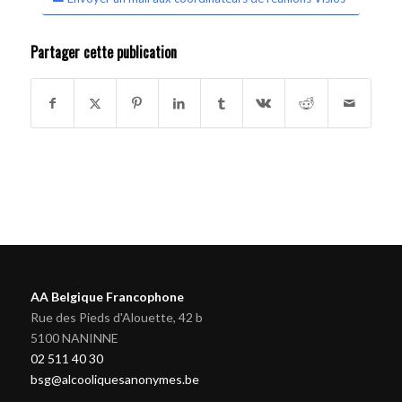
Partager cette publication
AA Belgique Francophone
Rue des Pieds d'Alouette, 42 b
5100 NANINNE
02 511 40 30
bsg@alcooliquesanonymes.be