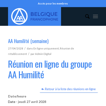
Accès pour les membres
AA Humilité (semaine)
/
27/04/2028
dans
En ligne uniquement
,
Réunion de
/
rétablissement
par
Admin Digital
Réunion en ligne du groupe
AA Humilité
Retour à la liste des réunions en ligne
Date/heure
Date -
jeudi 27 avril 2028