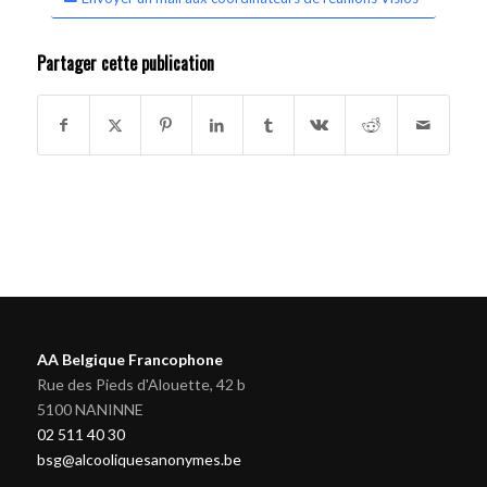
Partager cette publication
AA Belgique Francophone
Rue des Pieds d'Alouette, 42 b
5100 NANINNE
02 511 40 30
bsg@alcooliquesanonymes.be