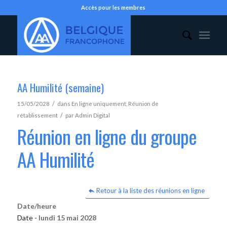
Accès pour les membres
AA Humilité (semaine)
/
15/05/2028
dans
En ligne uniquement
,
Réunion de
/
rétablissement
par
Admin Digital
Réunion en ligne du groupe
AA Humilité
Retour à la liste des réunions en ligne
Date/heure
Date -
lundi 15 mai 2028