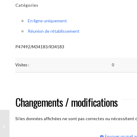
Catégories
En ligne uniquement
Réunion de rétablissement
P47492/M34183/R34183
Visites :
0
Changements / modifications
Si les données affichées ne sont pas correctes ou nécessitent d'
AA Humilité (semaine)
Envoyer un mail a