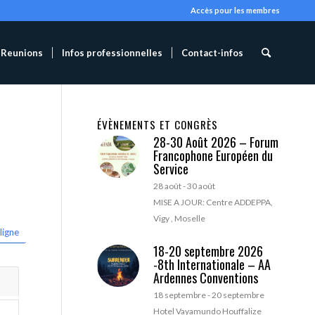
Accès pour les membres
Reunions
Infos professionnelles
Contact-infos
ÉVÈNEMENTS ET CONGRÈS
28-30 Août 2026 – Forum
Francophone Européen du
Service
28 août
-
30 août
MISE A JOUR: Centre ADDEPPA,
Vigy , Moselle
ligne
18-20 septembre 2026
-8th Internationale – AA
Ardennes Conventions
18 septembre
-
20 septembre
Hotel Vayamundo Houffalize