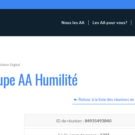
Nous les AA
Les AA pour vous?
Admin Digital
upe AA Humilité
Retour à la liste des réunions en 
ID de réunion :
84935493840
Code / mot de passe :
1234