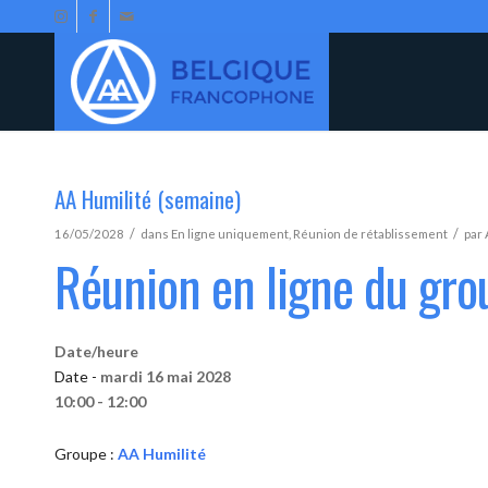
AA Humilité (semaine)
/
/
16/05/2028
dans
En ligne uniquement
,
Réunion de rétablissement
par
Réunion en ligne du gro
Date/heure
Date -
mardi 16 mai 2028
10:00 - 12:00
Groupe :
AA Humilité