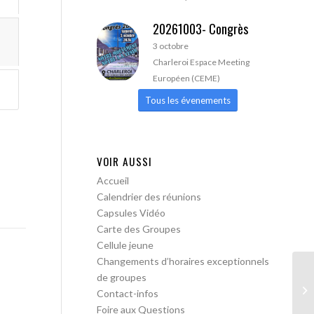
20261003- Congrès
3 octobre
Charleroi Espace Meeting
Européen (CEME)
Tous les évenements
VOIR AUSSI
Accueil
Calendrier des réunions
Capsules Vidéo
Carte des Groupes
Cellule jeune
Changements d’horaires exceptionnels
de groupes
AA
Contact-infos
Foire aux Questions