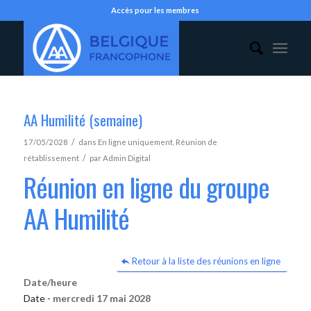
Accès pour les membres
AA Humilité (semaine)
/
17/05/2028
dans
En ligne uniquement
,
Réunion de
/
rétablissement
par
Admin Digital
Réunion en ligne du groupe
AA Humilité
Retour à la liste des réunions en ligne
Date/heure
Date -
mercredi 17 mai 2028