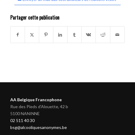
Partager cette publication
AA Belgique Francophone
Rue des Pieds d'Alouette, 42 b
5100 NANINNE
02 511 40 30
bsg@alcooliquesanonymes.be