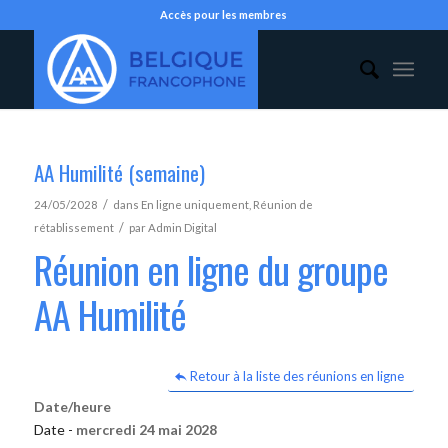
Accès pour les membres
AA Humilité (semaine)
/
24/05/2028
dans
En ligne uniquement
,
Réunion de
/
rétablissement
par
Admin Digital
Réunion en ligne du groupe
AA Humilité
Retour à la liste des réunions en ligne
Date/heure
Date -
mercredi 24 mai 2028