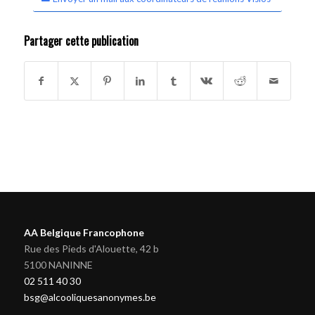
Partager cette publication
AA Belgique Francophone
Rue des Pieds d'Alouette, 42 b
5100 NANINNE
02 511 40 30
bsg@alcooliquesanonymes.be