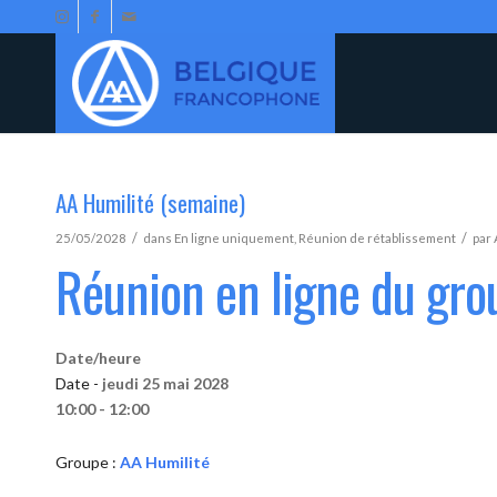
AA Humilité (semaine)
/
/
25/05/2028
dans
En ligne uniquement
,
Réunion de rétablissement
par
Réunion en ligne du gro
Date/heure
Date -
jeudi 25 mai 2028
10:00 - 12:00
Groupe :
AA Humilité