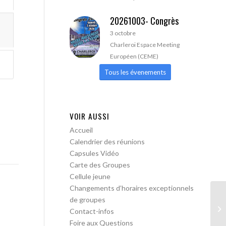
20261003- Congrès
3 octobre
Charleroi Espace Meeting
Européen (CEME)
Tous les évenements
VOIR AUSSI
Accueil
Calendrier des réunions
Capsules Vidéo
Carte des Groupes
Cellule jeune
Changements d’horaires exceptionnels
de groupes
AA
Contact-infos
Foire aux Questions