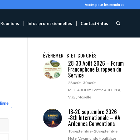
Accès pour les membres
Reunions
Infos professionnelles
Contact-infos
ÉVÈNEMENTS ET CONGRÈS
28-30 Août 2026 – Forum
Francophone Européen du
Service
28 août
-
30 août
MISE A JOUR: Centre ADDEPPA,
Vigy , Moselle
ligne
18-20 septembre 2026
-8th Internationale – AA
Ardennes Conventions
18 septembre
-
20 septembre
Hotel Vayamundo Houffalize