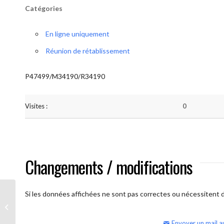
Catégories
En ligne uniquement
Réunion de rétablissement
P47499/M34190/R34190
Visites :
0
Changements / modifications
Si les données affichées ne sont pas correctes ou nécessitent d'
AA Humilité (semaine)
Envoyer un mail a