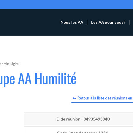
Nous les AA
Les AA pour vous?
Admin Digital
upe AA Humilité
Retour à la liste des réunions en 
ID de réunion :
84935493840
Code / mot de passe :
1234