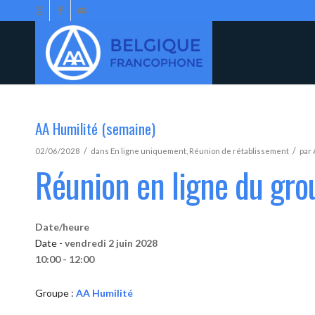
AA Humilité (semaine)
/
/
02/06/2028
dans
En ligne uniquement
,
Réunion de rétablissement
par
Réunion en ligne du gro
Date/heure
Date -
vendredi 2 juin 2028
10:00 - 12:00
Groupe :
AA Humilité