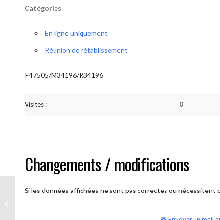
Catégories
En ligne uniquement
Réunion de rétablissement
P47505/M34196/R34196
Visites :
0
Changements / modifications
Si les données affichées ne sont pas correctes ou nécessitent d'
AA Humilité (semaine)
Envoyer un mail a