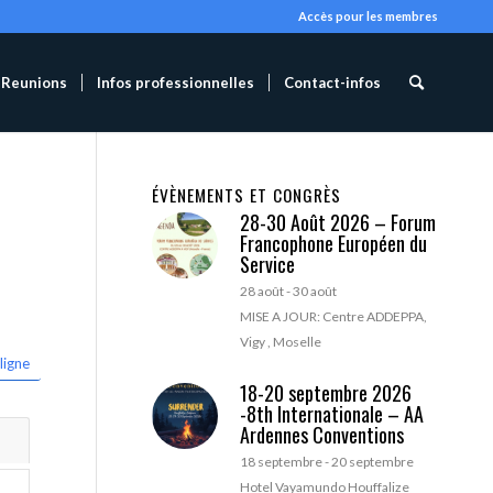
Accès pour les membres
Reunions
Infos professionnelles
Contact-infos
ÉVÈNEMENTS ET CONGRÈS
28-30 Août 2026 – Forum
Francophone Européen du
Service
28 août
-
30 août
MISE A JOUR: Centre ADDEPPA,
Vigy , Moselle
ligne
18-20 septembre 2026
-8th Internationale – AA
Ardennes Conventions
18 septembre
-
20 septembre
Hotel Vayamundo Houffalize