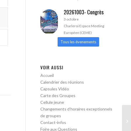
20261003- Congrès
3 octobre
Charleroi Espace Meeting
Européen (CEME)
Tous les évenements
VOIR AUSSI
Accueil
Calendrier des réunions
Capsules Vidéo
Carte des Groupes
Cellule jeune
Changements d’horaires exceptionnels
de groupes
AA
Contact-infos
Foire aux Questions