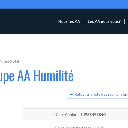
Nous les AA
Les AA pour vous?
Admin Digital
upe AA Humilité
Retour à la liste des réunions en 
ID de réunion :
84935493840
Code / mot de passe :
1234