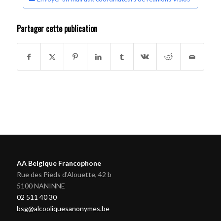
Partager cette publication
AA Belgique Francophone
Rue des Pieds d'Alouette, 42 b
5100 NANINNE
02 511 40 30
bsg@alcooliquesanonymes.be