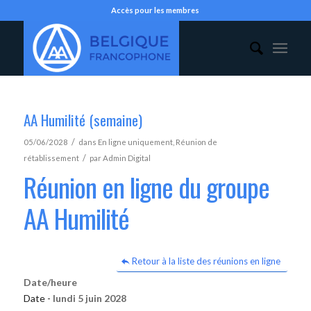
Accès pour les membres
AA Humilité (semaine)
/
05/06/2028
dans
En ligne uniquement
,
Réunion de
/
rétablissement
par
Admin Digital
Réunion en ligne du groupe
AA Humilité
Retour à la liste des réunions en ligne
Date/heure
Date -
lundi 5 juin 2028