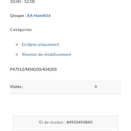
10:00 - 12:00
Groupe :
AA Humilité
Catégories
En ligne uniquement
Réunion de rétablissement
P47512/M34203/R34203
Visites :
0
ID de réunion :
84935493840