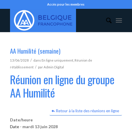
Accès pour les membres
AA Humilité (semaine)
/
13/06/2028
dans
En ligne uniquement
,
Réunion de
/
rétablissement
par
Admin Digital
Réunion en ligne du groupe
AA Humilité
Retour à la liste des réunions en ligne
Date/heure
Date -
mardi 13 juin 2028