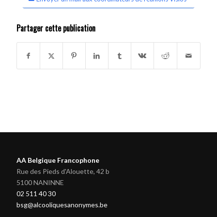
Partager cette publication
AA Belgique Francophone
Rue des Pieds d'Alouette, 42 b
5100 NANINNE
02 511 40 30
bsg@alcooliquesanonymes.be