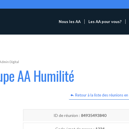
Nous les AA
Les AA pour vous?
Admin Digital
upe AA Humilité
Retour à la liste des réunions en 
ID de réunion :
84935493840
Code / mot de passe :
1234