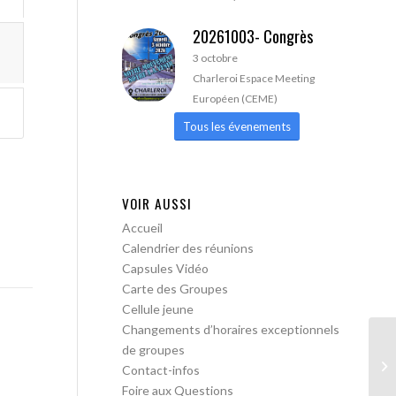
20261003- Congrès
3 octobre
Charleroi Espace Meeting
Européen (CEME)
Tous les évenements
VOIR AUSSI
Accueil
Calendrier des réunions
Capsules Vidéo
Carte des Groupes
Cellule jeune
Changements d’horaires exceptionnels
de groupes
AA
Contact-infos
Foire aux Questions