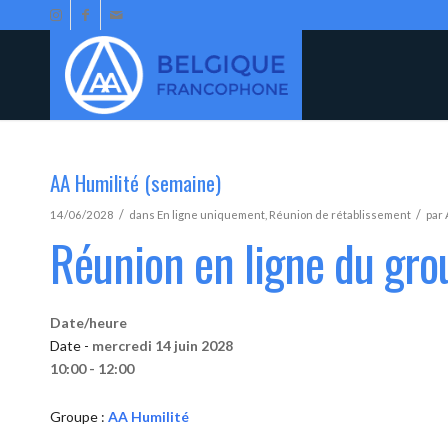
AA Humilité (semaine)
/
/
14/06/2028
dans
En ligne uniquement
,
Réunion de rétablissement
par
Réunion en ligne du gro
Date/heure
Date -
mercredi 14 juin 2028
10:00 - 12:00
Groupe :
AA Humilité