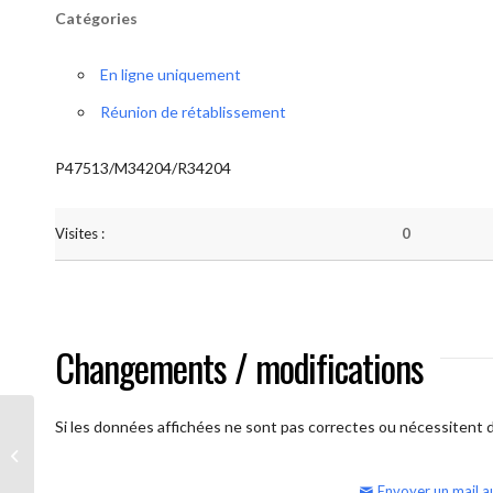
Catégories
En ligne uniquement
Réunion de rétablissement
P47513/M34204/R34204
Visites :
0
Changements / modifications
Si les données affichées ne sont pas correctes ou nécessitent d'
AA Humilité (semaine)
Envoyer un mail a