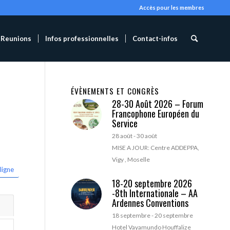
Accès pour les membres
Reunions
Infos professionnelles
Contact-infos
ÉVÈNEMENTS ET CONGRÈS
28-30 Août 2026 – Forum
Francophone Européen du
Service
28 août
-
30 août
MISE A JOUR: Centre ADDEPPA,
Vigy , Moselle
ligne
18-20 septembre 2026
-8th Internationale – AA
Ardennes Conventions
18 septembre
-
20 septembre
Hotel Vayamundo Houffalize