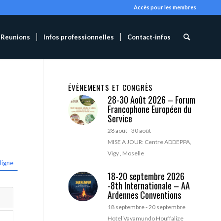
Accès pour les membres
Reunions
Infos professionnelles
Contact-infos
ÉVÈNEMENTS ET CONGRÈS
28-30 Août 2026 – Forum
Francophone Européen du
Service
28 août
-
30 août
MISE A JOUR: Centre ADDEPPA,
Vigy , Moselle
ligne
18-20 septembre 2026
-8th Internationale – AA
Ardennes Conventions
18 septembre
-
20 septembre
Hotel Vayamundo Houffalize