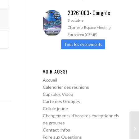
20261003- Congrès
3 octobre
Charleroi Espace Meeting
Européen (CEME)
Tous les évenements
VOIR AUSSI
Accueil
Calendrier des réunions
Capsules Vidéo
Carte des Groupes
Cellule jeune
Changements d’horaires exceptionnels
de groupes
AA
Contact-infos
Foire aux Questions