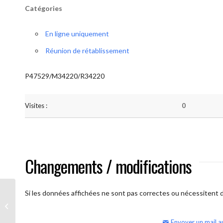
Catégories
En ligne uniquement
Réunion de rétablissement
P47529/M34220/R34220
Visites :
0
Changements / modifications
Si les données affichées ne sont pas correctes ou nécessitent d'
AA Humilité (semaine)
Envoyer un mail a