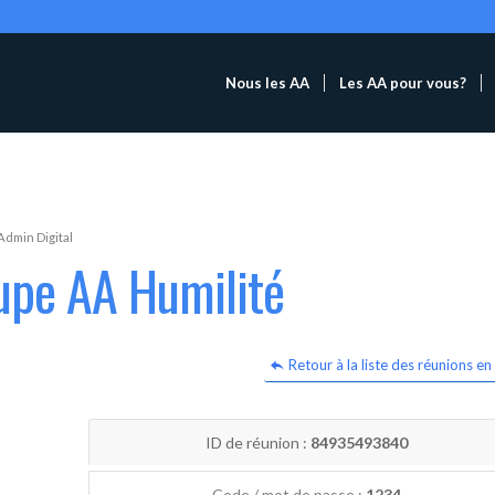
Nous les AA
Les AA pour vous?
Admin Digital
upe AA Humilité
Retour à la liste des réunions en 
ID de réunion :
84935493840
Code / mot de passe :
1234