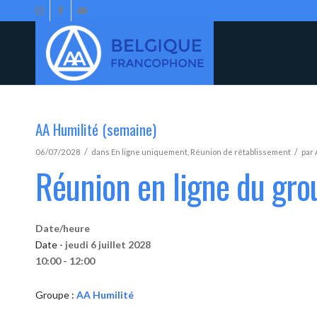
AA Humilité (semaine)
/
/
06/07/2028
dans
En ligne uniquement
,
Réunion de rétablissement
par
Réunion en ligne du gro
Date/heure
Date -
jeudi 6 juillet 2028
10:00 - 12:00
Groupe :
AA Humilité