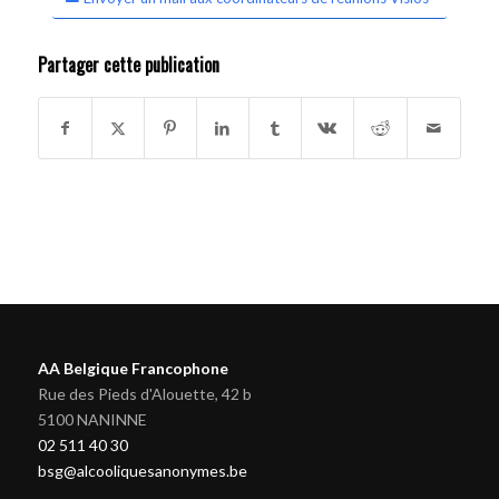
Partager cette publication
AA Belgique Francophone
Rue des Pieds d'Alouette, 42 b
5100 NANINNE
02 511 40 30
bsg@alcooliquesanonymes.be