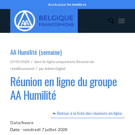
Accès pour les membres
AA Humilité (semaine)
/
07/07/2028
dans
En ligne uniquement
,
Réunion de
/
rétablissement
par
Admin Digital
Réunion en ligne du groupe
AA Humilité
Retour à la liste des réunions en ligne
Date/heure
Date -
vendredi 7 juillet 2028