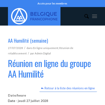
Accès pour les membres
AA Humilité (semaine)
/
27/07/2028
dans
En ligne uniquement
,
Réunion de
/
rétablissement
par
Admin Digital
Réunion en ligne du groupe
AA Humilité
Retour à la liste des réunions en ligne
Date/heure
Date -
jeudi 27 juillet 2028