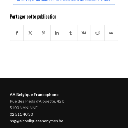
Partager cette publication
AA Belgique Francophone
Rue des Pieds d'Alouette, 42 b
5100 NANINNE
02 511 40 30
bsg@alcooliquesanonymes.be