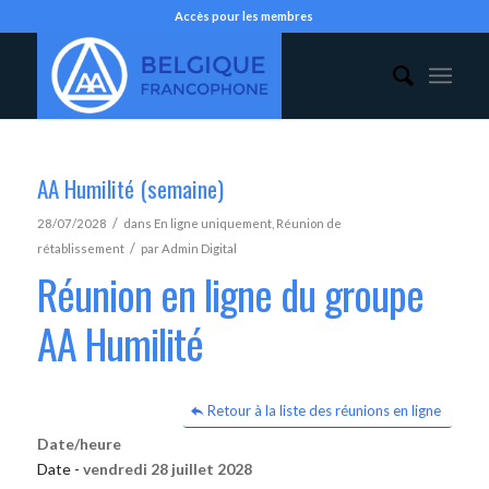
Accès pour les membres
AA Humilité (semaine)
/
28/07/2028
dans
En ligne uniquement
,
Réunion de
/
rétablissement
par
Admin Digital
Réunion en ligne du groupe
AA Humilité
Retour à la liste des réunions en ligne
Date/heure
Date -
vendredi 28 juillet 2028