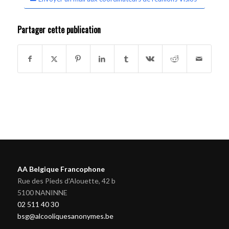
Partager cette publication
AA Belgique Francophone
Rue des Pieds d'Alouette, 42 b
5100 NANINNE
02 511 40 30
bsg@alcooliquesanonymes.be