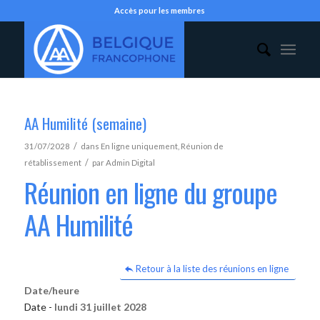
Accès pour les membres
AA Humilité (semaine)
/
31/07/2028
dans
En ligne uniquement
,
Réunion de
/
rétablissement
par
Admin Digital
Réunion en ligne du groupe
AA Humilité
Retour à la liste des réunions en ligne
Date/heure
Date -
lundi 31 juillet 2028