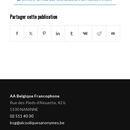
Partager cette publication
AA Belgique Francophone
Rue des Pieds d'Alouette, 42 b
5100 NANINNE
02 511 40 30
bsg@alcooliquesanonymes.be