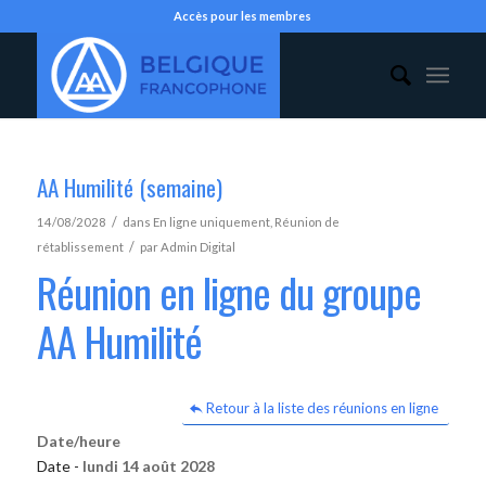
Accès pour les membres
AA Humilité (semaine)
/
14/08/2028
dans
En ligne uniquement
,
Réunion de
/
rétablissement
par
Admin Digital
Réunion en ligne du groupe
AA Humilité
Retour à la liste des réunions en ligne
Date/heure
Date -
lundi 14 août 2028