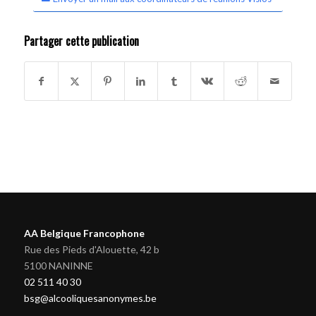
Partager cette publication
AA Belgique Francophone
Rue des Pieds d'Alouette, 42 b
5100 NANINNE
02 511 40 30
bsg@alcooliquesanonymes.be