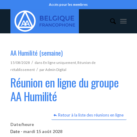
Accès pour les membres
AA Humilité (semaine)
/
15/08/2028
dans
En ligne uniquement
,
Réunion de
/
rétablissement
par
Admin Digital
Réunion en ligne du groupe
AA Humilité
Retour à la liste des réunions en ligne
Date/heure
Date -
mardi 15 août 2028