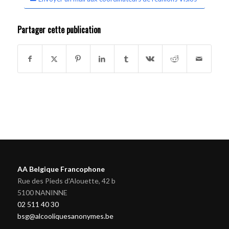
Partager cette publication
AA Belgique Francophone
Rue des Pieds d'Alouette, 42 b
5100 NANINNE
02 511 40 30
bsg@alcooliquesanonymes.be