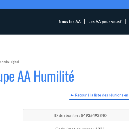
Nous les AA
Les AA pour vous?
Admin Digital
upe AA Humilité
Retour à la liste des réunions en 
ID de réunion :
84935493840
Code / mot de passe :
1234