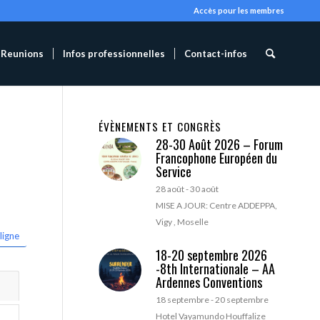
Accès pour les membres
Reunions
Infos professionnelles
Contact-infos
ÉVÈNEMENTS ET CONGRÈS
28-30 Août 2026 – Forum
Francophone Européen du
Service
28 août
-
30 août
MISE A JOUR: Centre ADDEPPA,
Vigy , Moselle
ligne
18-20 septembre 2026
-8th Internationale – AA
Ardennes Conventions
18 septembre
-
20 septembre
Hotel Vayamundo Houffalize