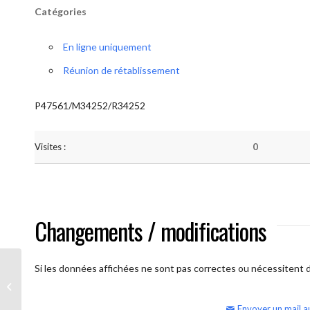
Catégories
En ligne uniquement
Réunion de rétablissement
P47561/M34252/R34252
Visites :
0
Changements / modifications
Si les données affichées ne sont pas correctes ou nécessitent d'
AA Humilité (semaine)
Envoyer un mail a