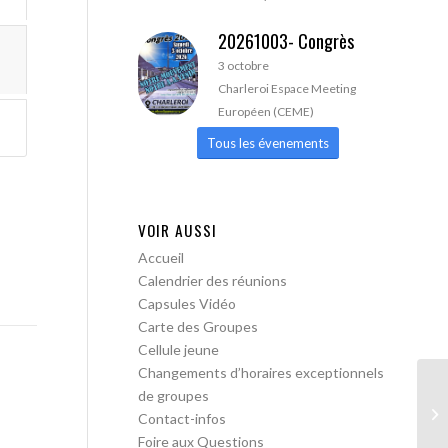
20261003- Congrès
3 octobre
Charleroi Espace Meeting
Européen (CEME)
Tous les évenements
VOIR AUSSI
Accueil
Calendrier des réunions
Capsules Vidéo
Carte des Groupes
Cellule jeune
Changements d’horaires exceptionnels
de groupes
AA
Contact-infos
Foire aux Questions