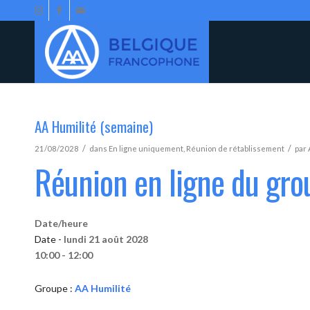
AA Humilité (semaine)
/
/
21/08/2028
dans
En ligne uniquement
,
Réunion de rétablissement
par
Réunion en ligne du gro
Date/heure
Date -
lundi 21 août 2028
10:00 - 12:00
Groupe :
AA Humilité