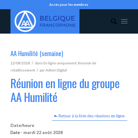
Accès pour les membres
AA Humilité (semaine)
/
22/08/2028
dans
En ligne uniquement
,
Réunion de
/
rétablissement
par
Admin Digital
Réunion en ligne du groupe
AA Humilité
Retour à la liste des réunions en ligne
Date/heure
Date -
mardi 22 août 2028