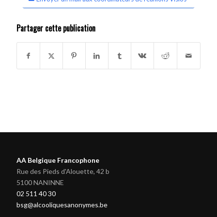
Partager cette publication
AA Belgique Francophone
Rue des Pieds d'Alouette, 42 b
5100 NANINNE
02 511 40 30
bsg@alcooliquesanonymes.be