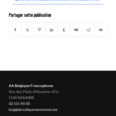
Partager cette publication
AA Belgique Francophone
Rue des Pieds d'Alouette, 42 b
5100 NANINNE
02 511 40 30
bsg@alcooliquesanonymes.be