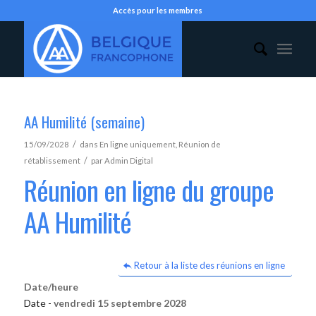
Accès pour les membres
AA Humilité (semaine)
/
15/09/2028
dans
En ligne uniquement
,
Réunion de
/
rétablissement
par
Admin Digital
Réunion en ligne du groupe
AA Humilité
Retour à la liste des réunions en ligne
Date/heure
Date -
vendredi 15 septembre 2028