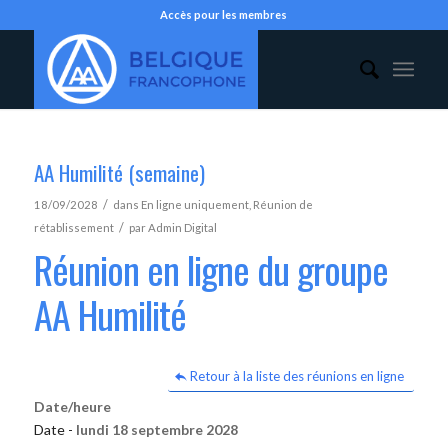
Accès pour les membres
AA Humilité (semaine)
/
18/09/2028
dans
En ligne uniquement
,
Réunion de
/
rétablissement
par
Admin Digital
Réunion en ligne du groupe
AA Humilité
Retour à la liste des réunions en ligne
Date/heure
Date -
lundi 18 septembre 2028