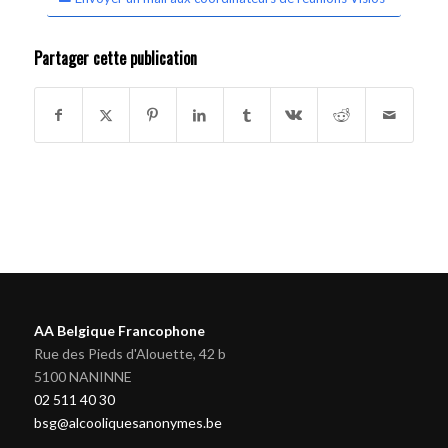
Partager cette publication
AA Belgique Francophone
Rue des Pieds d'Alouette, 42 b
5100 NANINNE
02 511 40 30
bsg@alcooliquesanonymes.be