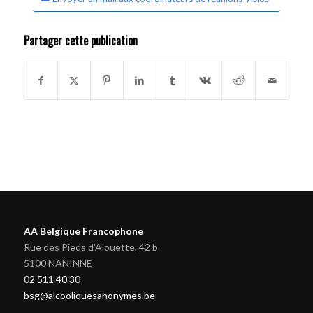
Partager cette publication
AA Belgique Francophone
Rue des Pieds d'Alouette, 42 b
5100 NANINNE
02 511 40 30
bsg@alcooliquesanonymes.be