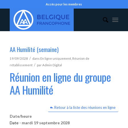
Accès pour les membres
AA Humilité (semaine)
/
19/09/2028
dans
En ligne uniquement
,
Réunion de
/
rétablissement
par
Admin Digital
Réunion en ligne du groupe
AA Humilité
Retour à la liste des réunions en ligne
Date/heure
Date -
mardi 19 septembre 2028