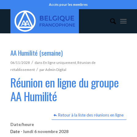
Accès pour les membres
AA Humilité (semaine)
/
06/11/2028
dans
En ligne uniquement
,
Réunion de
/
rétablissement
par
Admin Digital
Réunion en ligne du groupe
AA Humilité
Retour à la liste des réunions en ligne
Date/heure
Date -
lundi 6 novembre 2028