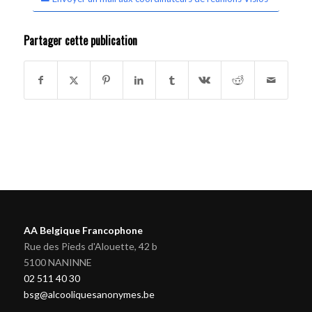
Partager cette publication
AA Belgique Francophone
Rue des Pieds d'Alouette, 42 b
5100 NANINNE
02 511 40 30
bsg@alcooliquesanonymes.be