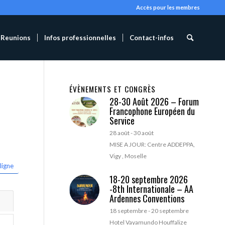
Accès pour les membres
Reunions
Infos professionnelles
Contact-infos
ÉVÈNEMENTS ET CONGRÈS
28-30 Août 2026 – Forum
Francophone Européen du
Service
28 août
-
30 août
MISE A JOUR: Centre ADDEPPA,
Vigy , Moselle
ligne
18-20 septembre 2026
-8th Internationale – AA
Ardennes Conventions
18 septembre
-
20 septembre
Hotel Vayamundo Houffalize