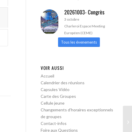
20261003- Congrès
3 octobre
Charleroi Espace Meeting
Européen (CEME)
Tous les évenements
VOIR AUSSI
Accueil
Calendrier des réunions
Capsules Vidéo
Carte des Groupes
Cellule jeune
Changements d’horaires exceptionnels
de groupes
AA
Contact-infos
Foire aux Questions