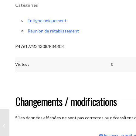
Catégories
En ligne uniquement
Réunion de rétablissement
P47617/M34308/R34308
Visites :
0
Changements / modifications
Si les données affichées ne sont pas correctes ou nécessitent d'
AA Humilité (semaine)
Envoyer un mail a