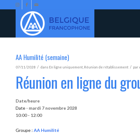
AA Humilité (semaine)
/
/
07/11/2028
dans
En ligne uniquement
,
Réunion de rétablissement
par
Réunion en ligne du gro
Date/heure
Date -
mardi 7 novembre 2028
10:00 - 12:00
Groupe :
AA Humilité