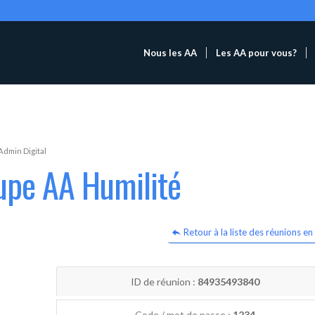
Nous les AA
Les AA pour vous?
Admin Digital
upe AA Humilité
Retour à la liste des réunions en 
ID de réunion :
84935493840
Code / mot de passe :
1234