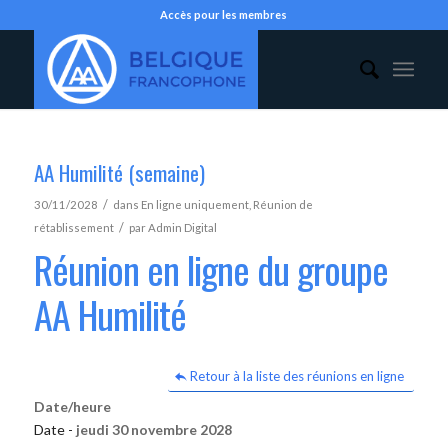
Accès pour les membres
AA Humilité (semaine)
/
30/11/2028
dans
En ligne uniquement
,
Réunion de
/
rétablissement
par
Admin Digital
Réunion en ligne du groupe
AA Humilité
Retour à la liste des réunions en ligne
Date/heure
Date -
jeudi 30 novembre 2028