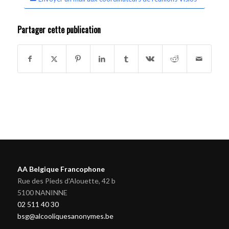
Partager cette publication
AA Belgique Francophone
Rue des Pieds d'Alouette, 42 b
5100 NANINNE
02 511 40 30
bsg@alcooliquesanonymes.be